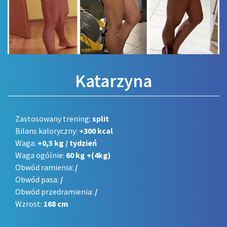
Katarzyna
Zastosowany trening:
split
Bilans kaloryczny:
+300 kcal
Waga:
+0,5 kg / tydzień
Waga ogólnie:
60 kg +(4kg)
Obwód ramienia:
/
Obwód pasa:
/
Obwód przedramienia:
/
Wzrost:
168 cm