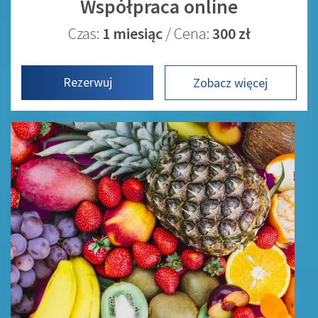
Współpraca online
Czas:
1 miesiąc
/ Cena:
300 zł
Rezerwuj
Zobacz więcej