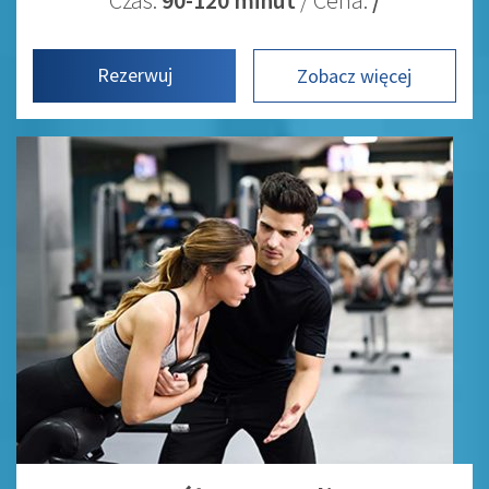
Czas:
90-120 minut
/ Cena:
/
Rezerwuj
Zobacz więcej