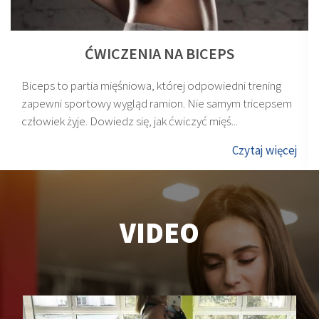
ĆWICZENIA NA BICEPS
Biceps to partia mięśniowa, której odpowiedni trening
zapewni sportowy wygląd ramion. Nie samym tricepsem
człowiek żyje. Dowiedz się, jak ćwiczyć mięś...
Czytaj więcej
VIDEO